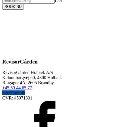
Last
BOOK NU
RevisorGården
RevisorGården Holbæk A/S
Kalundborgvej 60,
4300
Holbæk
Ringager 4A, 2605 Brøndby
+45 59 44 65 77
info@rgh.dk
CVR:
45071391