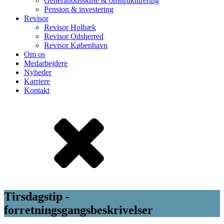
Generationsskifte & omstrukturering
Pension & investering
Revisor
Revisor Holbæk
Revisor Odsherred
Revisor København
Om os
Medarbejdere
Nyheder
Karriere
Kontakt
Tirsdagstip -
forretningsgangsbeskrivelser