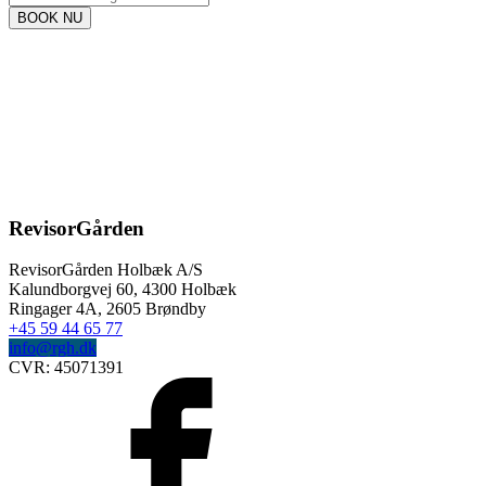
BOOK NU
RevisorGården
RevisorGården Holbæk A/S
Kalundborgvej 60,
4300
Holbæk
Ringager 4A, 2605 Brøndby
+45 59 44 65 77
info@rgh.dk
CVR:
45071391