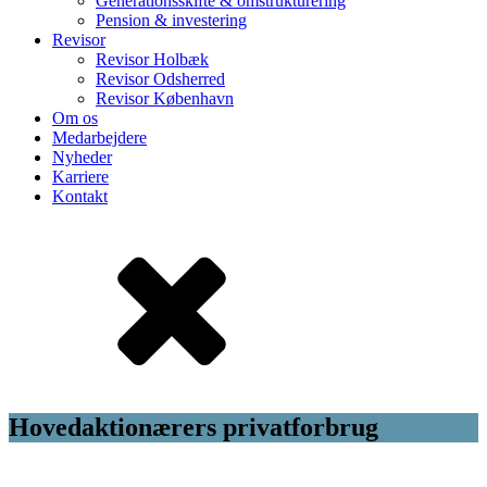
Generationsskifte & omstrukturering
Pension & investering
Revisor
Revisor Holbæk
Revisor Odsherred
Revisor København
Om os
Medarbejdere
Nyheder
Karriere
Kontakt
Hovedaktionærers privatforbrug