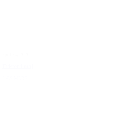
april 20, 2026
Frister i maj
LÆS MERE