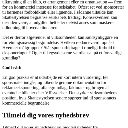
tilknytning til en klub, et arrangement eller en organisation — frem
for en kommerciel interesse for selskabet. Oftest set ved sponsorater
til børnenes fodboldklub eller lignende. I sådanne tilfælde kan
Skattestyrelsen begrænse selskabets fradrag. Konsekvensen kan
desuden være, at udgiften helt eller delvist anses som maskeret
udlodning til hovedaktionæren.
Det er derfor afgørende, at virksomheden kan sandsynliggøre en
forretningsmæssig begrundelse: Hvilken reklameværdi opnås?
Hvem er målgruppen? Står sponsorbidraget i rimeligt forhold til
eksponeringen? Og er tillægsydelserne værdiansat på et forsvarligt
grundlag?
Godt råd:
En god praksis er at udarbejde en kort intern vurdering, før
sponsoratet indgås, og løbende gemme dokumentation for
reklameeksponering, aftalegrundlag, fakturaer og brugen af
eventuelle billetter eller VIP-ydelser. Det styrker virksomhedens
position, hvis Skattestyrelsen senere spørger ind til sponsoratets
kommercielle begrundelse.
Tilmeld dig vores nyhedsbrev
Tilmeld dig vores nyhedsbrev og modtag nyheder fra