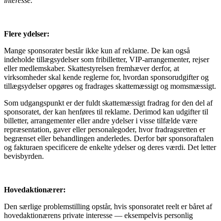
interesse.
Flere ydelser:
Mange sponsorater består ikke kun af reklame. De kan også
indeholde tillægsydelser som fribilletter, VIP-arrangementer, rejser
eller medlemskaber. Skattestyrelsen fremhæver derfor, at
virksomheder skal kende reglerne for, hvordan sponsorudgifter og
tillægsydelser opgøres og fradrages skattemæssigt og momsmæssigt.
Som udgangspunkt er der fuldt skattemæssigt fradrag for den del af
sponsoratet, der kan henføres til reklame. Derimod kan udgifter til
billetter, arrangementer eller andre ydelser i visse tilfælde være
repræsentation, gaver eller personalegoder, hvor fradragsretten er
begrænset eller behandlingen anderledes. Derfor bør sponsoraftalen
og fakturaen specificere de enkelte ydelser og deres værdi. Det letter
bevisbyrden.
Hovedaktionærer:
Den særlige problemstilling opstår, hvis sponsoratet reelt er båret af
hovedaktionærens private interesse — eksempelvis personlig