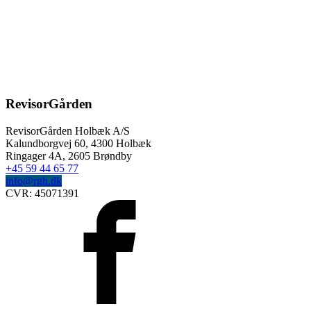
RevisorGården
RevisorGården Holbæk A/S
Kalundborgvej 60,
4300
Holbæk
Ringager 4A, 2605 Brøndby
+45 59 44 65 77
info@rgh.dk
CVR:
45071391