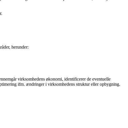
r.
råder, herunder:
i gennemgår virksomhedens økonomi, identificerer de eventuelle
ptimering ifm. ændringer i virksomhedens struktur eller opbygning.