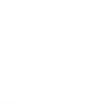
april 20, 2026
Frister i maj