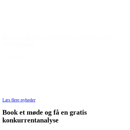
april 6, 2026
Krav om digital bogføring for personligt ejede
virksomheder
LÆS MERE
Læs flere nyheder
Book et møde og få en
gratis
konkurrentanalyse