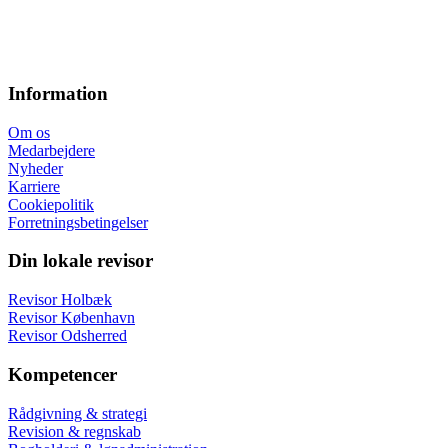
Information
Om os
Medarbejdere
Nyheder
Karriere
Cookiepolitik
Forretningsbetingelser
Din lokale revisor
Revisor Holbæk
Revisor København
Revisor Odsherred
Kompetencer
Rådgivning & strategi
Revision & regnskab