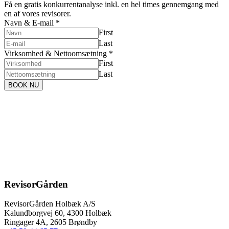
Få en gratis konkurrentanalyse inkl. en hel times gennemgang med
en af vores revisorer.
Navn & E-mail
*
First
Last
Virksomhed & Nettoomsætning
*
First
Last
BOOK NU
RevisorGården
RevisorGården Holbæk A/S
Kalundborgvej 60,
4300
Holbæk
Ringager 4A, 2605 Brøndby