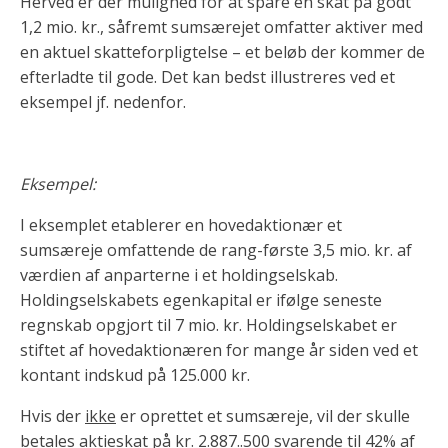
Herved er der mulighed for at spare en skat på godt
1,2 mio. kr., såfremt sumsærejet omfatter aktiver med
en aktuel skatteforpligtelse – et beløb der kommer de
efterladte til gode. Det kan bedst illustreres ved et
eksempel jf. nedenfor.
Eksempel:
I eksemplet etablerer en hovedaktionær et
sumsæreje omfattende de rang-første 3,5 mio. kr. af
værdien af anparterne i et holdingselskab.
Holdingselskabets egenkapital er ifølge seneste
regnskab opgjort til 7 mio. kr. Holdingselskabet er
stiftet af hovedaktionæren for mange år siden ved et
kontant indskud på 125.000 kr.
Hvis der
ikke
er oprettet et sumsæreje, vil der skulle
betales aktieskat på kr. 2.887..500 svarende til 42% af