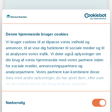
Denne hjemmeside bruger cookies
maj 19, 2026
Vi bruger cookies til at tilpasse vores indhold og
Tjekliste til sommerferien
annoncer, til at vise dig funktioner til sociale medier og til
at analysere vores trafik. Vi deler også oplysninger om
din brug af vores hjemmeside med vores partnere inden
LÆS MERE
for sociale medier, annonceringspartnere og
analysepartnere. Vores partnere kan kombinere disse
data med andre oplysninger, du har givet dem, eller som
de har indsamlet fra din brug af deres tjenester.
Samtykkevalg
Nødvendig