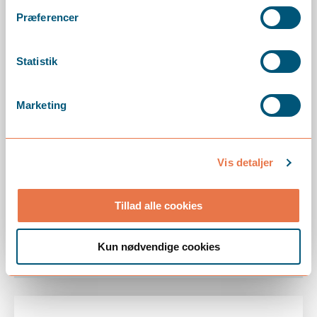
Præferencer
Statistik
Marketing
maj 12, 2026
Vis detaljer
Hovedaktionærers
privatforbrug
Tillad alle cookies
LÆS MERE
Kun nødvendige cookies