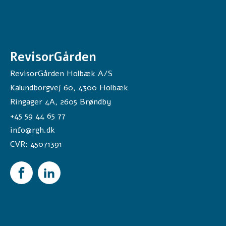
æ
t
n
i
n
RevisorGården
g
*
RevisorGården Holbæk A/S
Kalundborgvej 60,
4300
Holbæk
Ringager 4A, 2605 Brøndby
+45 59 44 65 77
info@rgh.dk
CVR:
45071391