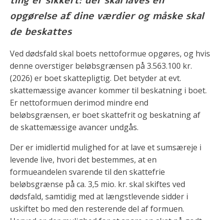
ting er sikkert: der skal laves en
opgørelse af dine værdier og måske skal
de beskattes
Ved dødsfald skal boets nettoformue opgøres, og hvis
denne overstiger beløbsgrænsen på 3.563.100 kr.
(2026) er boet skattepligtig. Det betyder at evt.
skattemæssige avancer kommer til beskatning i boet.
Er nettoformuen derimod mindre end
beløbsgrænsen, er boet skattefrit og beskatning af
de skattemæssige avancer undgås.
Der er imidlertid mulighed for at lave et sumsæreje i
levende live, hvori det bestemmes, at en
formueandelen svarende til den skattefrie
beløbsgrænse på ca. 3,5 mio. kr. skal skiftes ved
dødsfald, samtidig med at længstlevende sidder i
uskiftet bo med den resterende del af formuen.