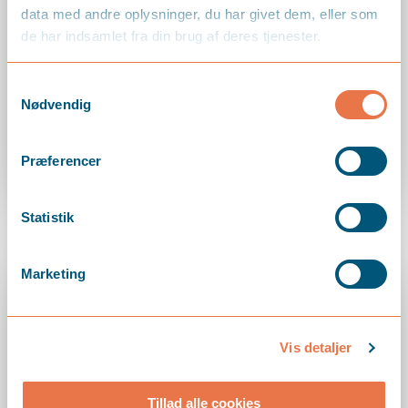
data med andre oplysninger, du har givet dem, eller som
de har indsamlet fra din brug af deres tjenester.
maj 12, 2026
Hovedaktionærers
Samtykkevalg
Nødvendig
privatforbrug
Præferencer
LÆS MERE
Statistik
Marketing
Vis detaljer
Tillad alle cookies