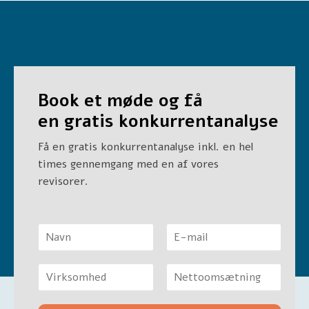
Book et møde og få
en
gratis konkurrentanalyse
Få en gratis konkurrentanalyse inkl. en hel
times gennemgang med en af vores
revisorer.
N
a
F
L
v
i
a
V
n
r
s
i
&
s
t
F
L
r
E
t
i
a