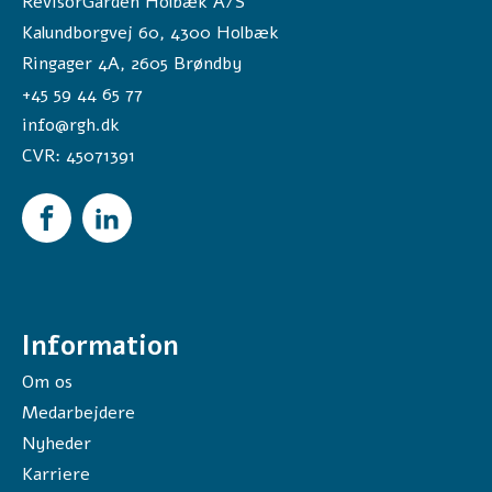
RevisorGården Holbæk A/S
Kalundborgvej 60,
4300
Holbæk
Ringager 4A, 2605 Brøndby
+45 59 44 65 77
info@rgh.dk
CVR:
45071391
Information
Om os
Medarbejdere
Nyheder
Karriere