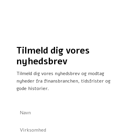
Tilmeld dig vores
nyhedsbrev
Tilmeld dig vores nyhedsbrev og modtag
nyheder fra finansbranchen, tidsfrister og
gode historier.
N
a
v
V
n
i
*