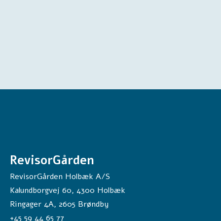
e
*
d
&
N
e
t
t
o
o
m
s
æ
t
n
i
n
RevisorGården
g
*
RevisorGården Holbæk A/S
Kalundborgvej 60,
4300
Holbæk
Ringager 4A, 2605 Brøndby
+45 59 44 65 77