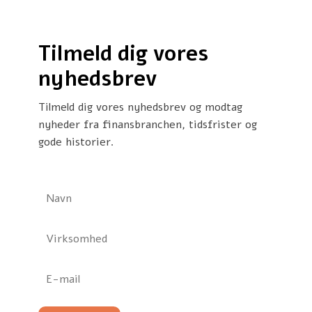
Tilmeld dig vores
nyhedsbrev
Tilmeld dig vores nyhedsbrev og modtag
nyheder fra finansbranchen, tidsfrister og
gode historier.
N
a
v
V
n
i
*
r
E
k
-
s
m
o