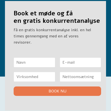
Book et møde og få
en
gratis konkurrentanalyse
Få en gratis konkurrentanalyse inkl. en hel
times gennemgang med en af vores
revisorer.
N
a
F
L
v
i
a
V
n
r
s
i
&
s
t
F
L
r
E
t
i
a
k
-
BOOK NU
r
s
s
m
s
t
o
a
t
m
i
h
l