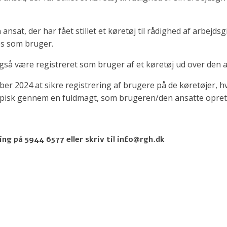
sat, der har fået stillet et køretøj til rådighed af arbejd
es som bruger.
så være registreret som bruger af et køretøj ud over den an
ber 2024 at sikre registrering af brugere på de køretøjer, hv
 typisk gennem en fuldmagt, som brugeren/den ansatte opre
 ring på 5944 6577 eller skriv til info@rgh.dk