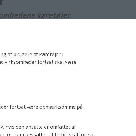
r
rksomhedens køretøjer.
ng af brugere af køretøjer i
ad virksomheder fortsat skal være
omheder fortsat være opmærksomme på
av, hvis den ansatte er omfattet af
er, og som beskattes af fri bil, skal fortsat