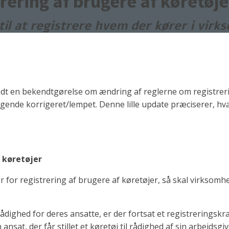
trering af brugere af køretøje
t til at registrere hvem der kører i vi
stedt en bekendtgørelse om ændring af reglerne om registreri
lgende korrigeret/lempet. Denne lille update præciserer, hv
e køretøjer
er for registrering af brugere af køretøjer, så skal virks
 rådighed for deres ansatte, er der fortsat et registreringskr
ansat, der får stillet et køretøj til rådighed af sin arbejdsgiv