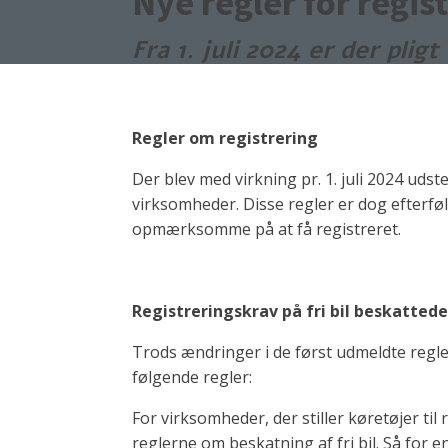
Nye regler for regis
Fra 1. juli 2024 er der plig
Regler om registrering
Der blev med virkning pr. 1. juli 2024 ud
virksomheder. Disse regler er dog efterfø
opmærksomme på at få registreret.
Registreringskrav på fri bil beskatted
Trods ændringer i de først udmeldte regl
følgende regler:
For virksomheder, der stiller køretøjer til
reglerne om beskatning af fri bil. Så for en 