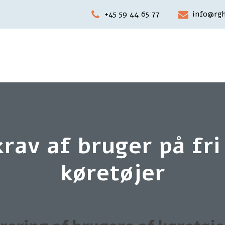
+45 59 44 65 77
info@rgh
rav af bruger på fri
køretøjer